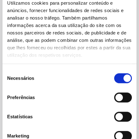
Sobre Nós Rangel
Utilizamos cookies para personalizar conteúdo e
Selfstorage Leça da Palmeira
anúncios, fornecer funcionalidades de redes sociais e
analisar o nosso tráfego. Também partilhamos
informações acerca da sua utilização do site com os
Localização
nossos parceiros de redes sociais, de publicidade e de
Leça da Palmeira, Rua Abade Mondego 288, Leça
análise, que as podem combinar com outras informações
da Palmeira, 4450-745
que lhes forneceu ou recolhidas por estes a partir da sua
Obter direções
utilização dos respetivos serviços.
Acesso
Fácil acesso ao armazenamento através de um
Seleção
Necessários
aplicativo móvel.
de
consentimento
Seg - sex
10:00am - 7:00pm
sáb
9:00am - 6:00pm
Preferências
dom
Encerrado
Ver todas as opções de armazenamento
Estatísticas
Marketing