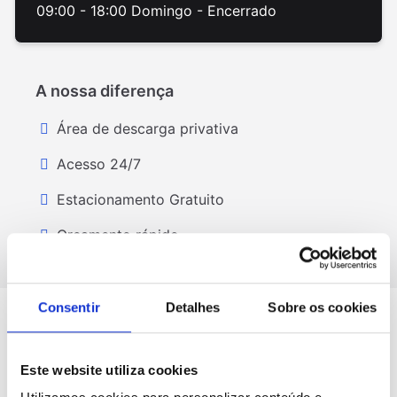
09:00 - 18:00 Domingo - Encerrado
A nossa diferença
Área de descarga privativa
Acesso 24/7
Estacionamento Gratuito
Orçamento rápido
Consentir
Detalhes
Sobre os cookies
Boxes de Self-Storage Para
Este website utiliza cookies
Todas as Necessidades