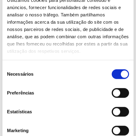
Utilizamos cookies para personalizar conteúdo e
anúncios, fornecer funcionalidades de redes sociais e
analisar o nosso tráfego. Também partilhamos
informações acerca da sua utilização do site com os
nossos parceiros de redes sociais, de publicidade e de
análise, que as podem combinar com outras informações
que lhes forneceu ou recolhidas por estes a partir da sua
utilização dos respetivos serviços.
Seleção
Necessários
de
consentimento
Box desde 1 a 15 m2
Preferências
Arrumos de armazenamento individual à medida das suas
necessidades.
Estatísticas
Marketing