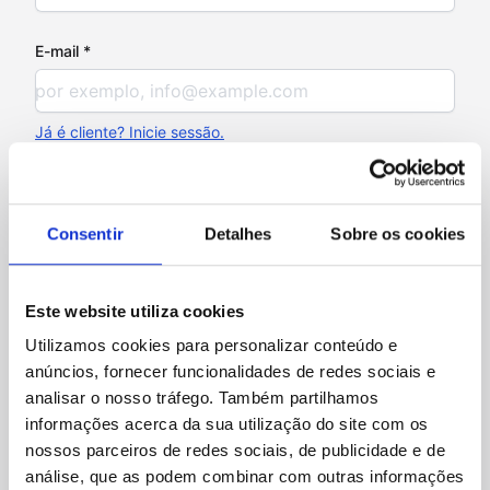
E-mail *
Já é cliente? Inicie sessão.
Confirme o seu E-mail *
Consentir
Detalhes
Sobre os cookies
Número de Telefone *
Este website utiliza cookies
Utilizamos cookies para personalizar conteúdo e
anúncios, fornecer funcionalidades de redes sociais e
Informações Adicionais
analisar o nosso tráfego. Também partilhamos
informações acerca da sua utilização do site com os
nossos parceiros de redes sociais, de publicidade e de
Tipo de Armazenamento *
análise, que as podem combinar com outras informações