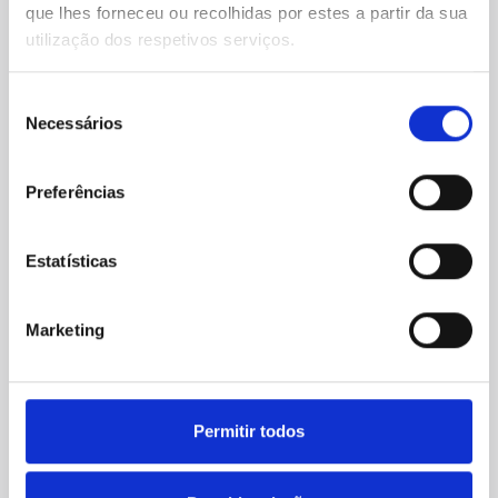
que lhes forneceu ou recolhidas por estes a partir da sua
utilização dos respetivos serviços.
Motivo do Armazenamento? *
Seleção
Necessários
de
consentimento
Como chegou até nós? *
Preferências
Estatísticas
Marketing
Permitir todos
6 M2
O tamanho ideal para
T1